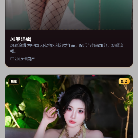
风暴追缉
风暴追缉 为中国大陆地区科幻类作品，配乐与剪辑加分，观感流
畅。
2019
国产
9.2
独播