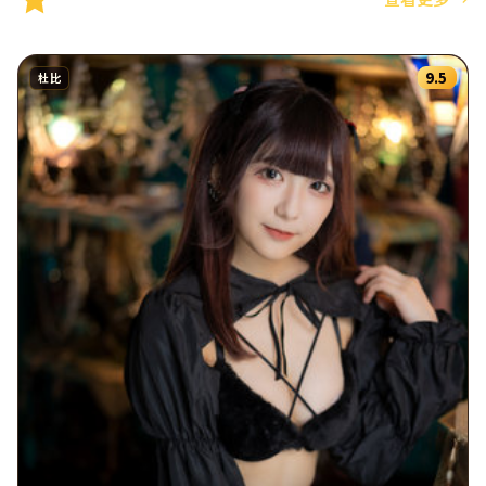
9.5
杜比