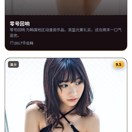
零号回响
零号回响 为韩国地区动漫类作品，类型元素扎实，适合周末一口气
追完。
2017
日韩
9.5
高分