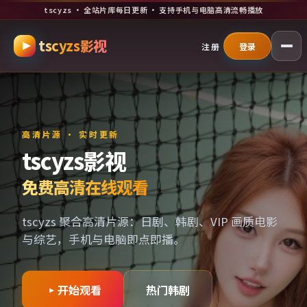
tscyzs · 全站片库每日更新 · 支持手机与电脑高清流畅播放
跳过导航，进入正文
tscyzs影视
注册
登录
高清片源 · 实时更新
tscyzs影视
免费高清在线观看
tscyzs 聚合高清片源：日剧、韩剧、VIP 画质电影
与综艺，手机与电脑即点即播。
开始观看
热门韩剧