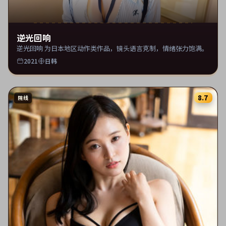
逆光回响
逆光回响 为日本地区动作类作品，镜头语言克制，情绪张力饱满。
2021
日韩
8.7
院线