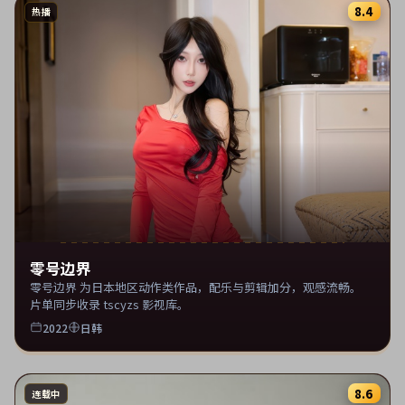
8.4
热播
零号边界
零号边界 为日本地区动作类作品，配乐与剪辑加分，观感流畅。
片单同步收录 tscyzs 影视库。
2022
日韩
8.6
连载中