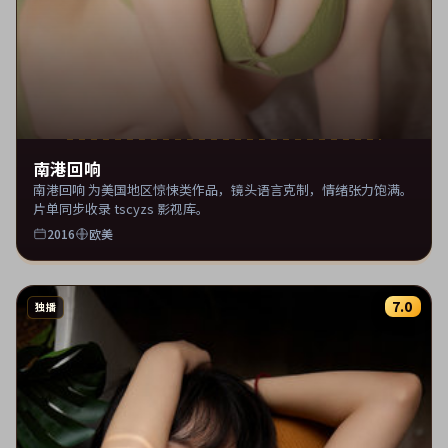
南港回响
南港回响 为美国地区惊悚类作品，镜头语言克制，情绪张力饱满。
片单同步收录 tscyzs 影视库。
2016
欧美
7.0
独播