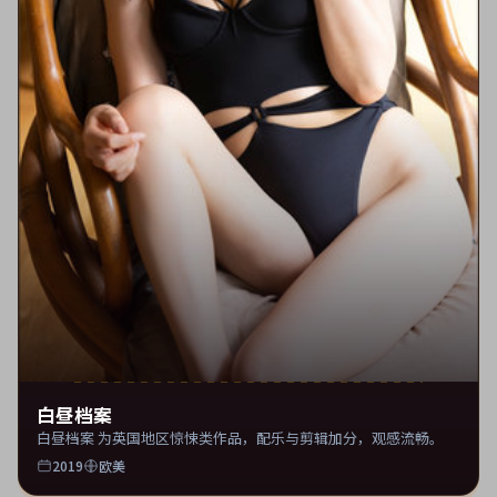
白昼档案
白昼档案 为英国地区惊悚类作品，配乐与剪辑加分，观感流畅。
2019
欧美