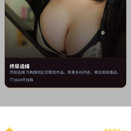
终局追缉
终局追缉 为韩国地区犯罪类作品，叙事多线并进，悬念层层推进。
2024
日韩
精选推荐
查看更多
→