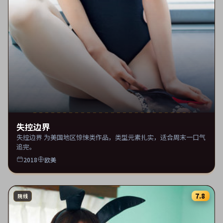
失控边界
失控边界 为美国地区惊悚类作品，类型元素扎实，适合周末一口气
追完。
2018
欧美
7.8
院线