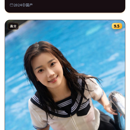
2024
国产
9.5
高分