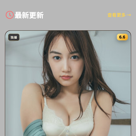
最新更新
查看更多
→
6.6
独播