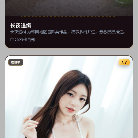
长夜追缉
长夜追缉 为韩国地区冒险类作品，叙事多线并进，悬念层层推进。
2023
日韩
7.7
连载中