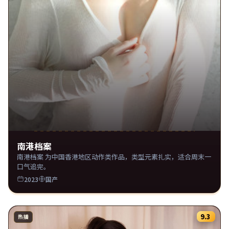
南港档案
南港档案 为中国香港地区动作类作品，类型元素扎实，适合周末一
口气追完。
2023
国产
9.3
热播