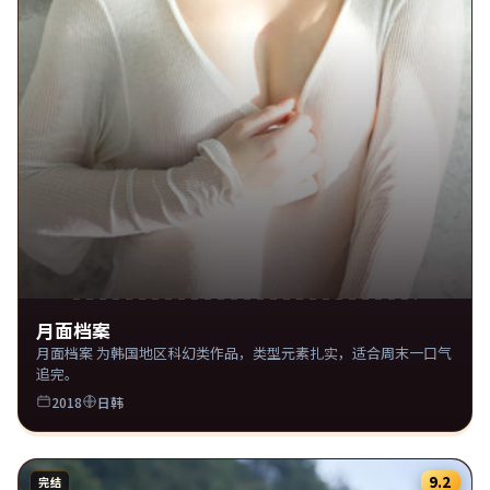
月面档案
月面档案 为韩国地区科幻类作品，类型元素扎实，适合周末一口气
追完。
2018
日韩
9.2
完结