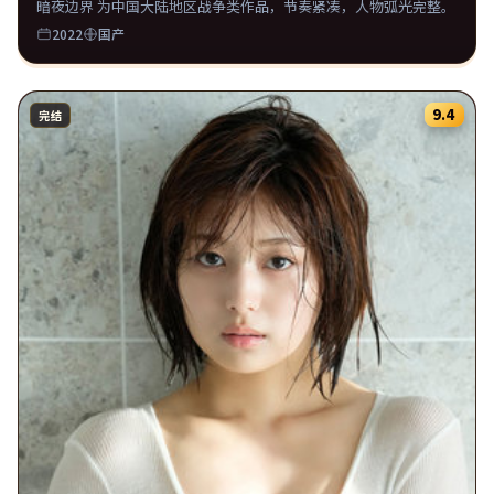
暗夜边界 为中国大陆地区战争类作品，节奏紧凑，人物弧光完整。
2022
国产
9.4
完结