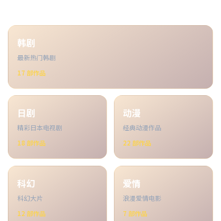
韩剧
最新热门韩剧
17
部作品
日剧
动漫
精彩日本电视剧
经典动漫作品
18
部作品
22
部作品
科幻
爱情
科幻大片
浪漫爱情电影
12
部作品
7
部作品