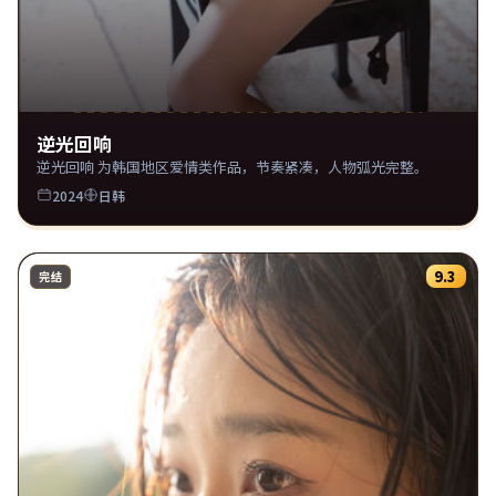
逆光回响
逆光回响 为韩国地区爱情类作品，节奏紧凑，人物弧光完整。
2024
日韩
9.3
完结